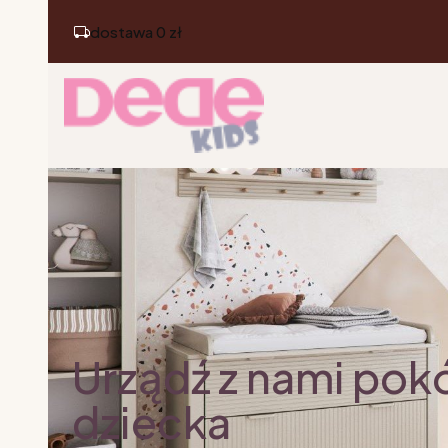
dostawa 0 zł
Urządź z nami pok
dziecka