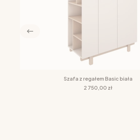
Szafa z regałem Basic biała
Cena
2 750,00 zł