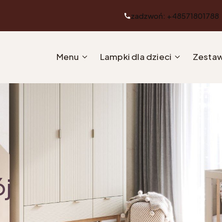
zadzwoń: +48571801788
Menu
Lampki dla dzieci
Zestaw
ój