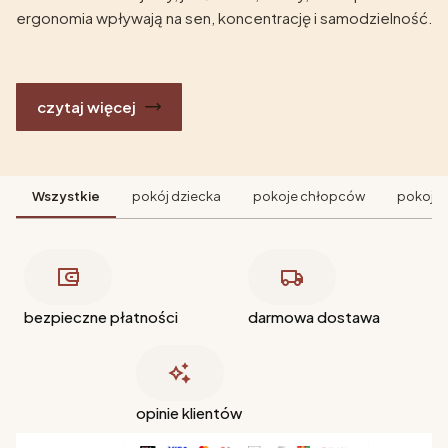
ergonomia wpływają na sen, koncentrację i samodzielność.
czytaj więcej
Wszystkie
pokój dziecka
pokoje chłopców
pokoje 
bezpieczne płatności
darmowa dostawa
opinie klientów