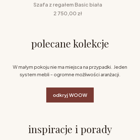
Szafa z regałem Basic biała
Cena
2 750,00 zł
polecane kolekcje
W małym pokoju nie ma miejsca na przypadki. Jeden
system mebli – ogromne możliwości aranżacji.
odkryj WOOW
inspiracje i porady