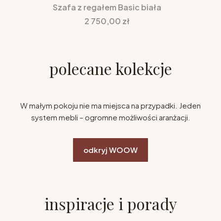
Szafa z regałem Basic biała
Cena
2 750,00 zł
polecane kolekcje
W małym pokoju nie ma miejsca na przypadki. Jeden
system mebli – ogromne możliwości aranżacji.
odkryj WOOW
inspiracje i porady