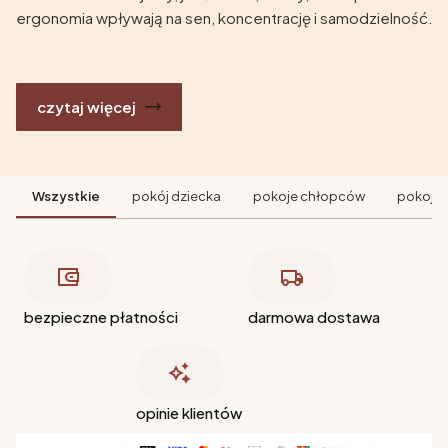
ergonomia wpływają na sen, koncentrację i samodzielność.
czytaj więcej
Wszystkie
pokój dziecka
pokoje chłopców
pokoje 
bezpieczne płatności
darmowa dostawa
opinie klientów