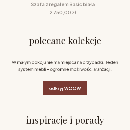
Szafa z regałem Basic biała
Cena
2 750,00 zł
polecane kolekcje
W małym pokoju nie ma miejsca na przypadki. Jeden
system mebli – ogromne możliwości aranżacji.
odkryj WOOW
inspiracje i porady