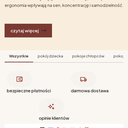
ergonomia wpływają na sen, koncentrację i samodzielność.
czytaj więcej
Wszystkie
pokój dziecka
pokoje chłopców
pokoje 
bezpieczne płatności
darmowa dostawa
opinie klientów