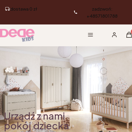
dostawa 0 zł
zadzwoń:
+48571801788
Pr
Menu
Zaloguj si
K
Urządź z nami
pokój dziecka