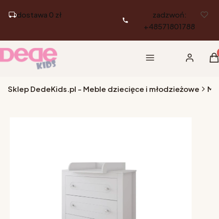
dostawa 0 zł
zadzwoń:
+48571801788
Pr
Menu
Zaloguj si
K
Sklep DedeKids.pl - Meble dziecięce i młodzieżowe
Me