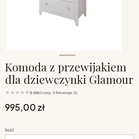
Komoda z przewijakiem
dla dziewczynki Glamour
0.00
(Oceny: 0 Recenzje: 0)
Cena
995,00 zł
Ilość