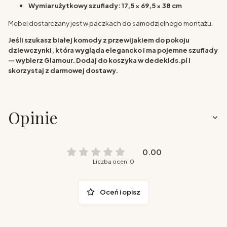
Wymiar użytkowy szuflady:
17,5 × 69,5 × 38 cm
Mebel dostarczany jest w paczkach do samodzielnego montażu.
Jeśli szukasz białej komody z przewijakiem do pokoju
dziewczynki, która wygląda elegancko i ma pojemne szuflady
— wybierz Glamour. Dodaj do koszyka w dedekids.pl i
skorzystaj z darmowej dostawy.
Opinie
0.00
Liczba ocen: 0
Oceń i opisz