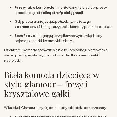
Przewijak w komplecie
– montowany na blacie w prosty
sposób, daje
stabilną strefę pielęgnacji
Gdy przewijak nie jest już potrzebny, możesz go
zdemontować
i dalej korzystać z komody przez kolejne lata
3 szuflady
pomagają uporządkować wyprawkę: body,
pajace, pieluszki, kosmetyki i tekstylia
Dzięki temu komoda sprawdzi się nie tylko w pokoju niemowlaka,
ale też później — jako wygodna komoda
dla dziewczynki
i
nastolatki.
Biała komoda dziecięca w
stylu glamour – frezy i
kryształowe gałki
W kolekcji Glamour liczy się detal, który robi efekt bez przesady: