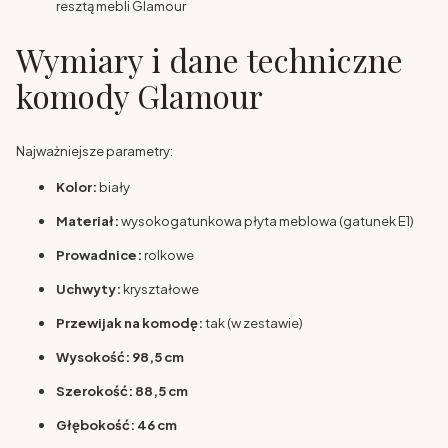
resztą mebli Glamour
Wymiary i dane techniczne
komody Glamour
Najważniejsze parametry:
Kolor:
biały
Materiał:
wysokogatunkowa płyta meblowa (gatunek E1)
Prowadnice:
rolkowe
Uchwyty:
kryształowe
Przewijak na komodę:
tak (w zestawie)
Wysokość:
98,5 cm
Szerokość:
88,5 cm
Głębokość:
46 cm