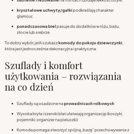
subtelne frezowanie
na frontach dodaje lekkości bryle,
kryształowe uchwyty/gałki
podkreślają charakter
glamour,
ponadczasowa biel
pasuje do dodatków w różu, beżu,
złocie lub srebrze.
To dobry wybór, jeśli szukasz
komody do pokoju dziewczynki
,
która jest jednocześnie dekoracyjna i praktyczna.
Szuflady i komfort
użytkowania – rozwiązania
na co dzień
Szuflady są osadzone na
prowadnicach rolkowych
Wysoka bryła i szeroki blat ułatwiają organizację (koszyki,
pojemniki, organizer na pieluszki)
Komoda pomaga stworzyć spójną „bazę” przechowywania z