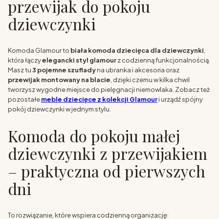
przewijak do pokoju
dziewczynki
Komoda Glamour to
biała komoda dziecięca dla dziewczynki
,
która łączy
elegancki styl glamour
z codzienną funkcjonalnością.
Masz tu
3 pojemne szuflady
na ubranka i akcesoria oraz
przewijak montowany na blacie
, dzięki czemu w kilka chwil
tworzysz wygodne miejsce do pielęgnacji niemowlaka. Zobacz też
pozostałe
meble dziecięce z kolekcji Glamour
i urządź spójny
pokój dziewczynki w jednym stylu.
Komoda do pokoju małej
dziewczynki z przewijakiem
– praktyczna od pierwszych
dni
To rozwiązanie, które wspiera codzienną organizację: