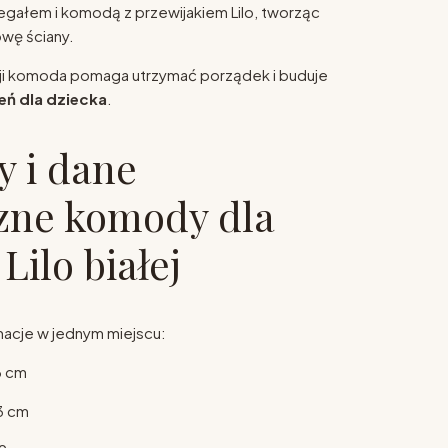
egałem i komodą z przewijakiem Lilo, tworząc
wę ściany.
cji komoda pomaga utrzymać porządek i buduje
eń dla dziecka
.
 i dane
zne komody dla
Lilo białej
macje w jednym miejscu:
 cm
3 cm