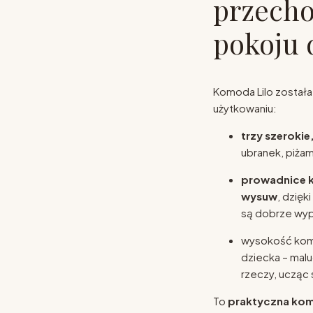
przech
pokoju 
Komoda Lilo został
użytkowaniu:
trzy szerokie
ubranek, piżam
prowadnice 
wysuw
, dzięk
są dobrze wyp
wysokość komo
dziecka – mal
rzeczy, ucząc 
To
praktyczna kom