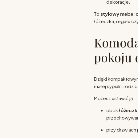
dekoracje.
To
stylowy mebel 
łóżeczka, regału czy 
Komoda 
pokoju 
Dzięki kompaktowy
małej sypialni rodzi
Możesz ustawić ją:
obok
łóżeczka
przechowywania
przy drzwiach 