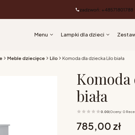
zadzwoń: +48571801788
Menu
Lampki dla dzieci
Zestaw
e
Meble dziecięce
Lilo
Komoda dla dziecka Lilo biała
Komoda d
biała
0.00
(Oceny: 0 Recen
Cena
785,00 zł