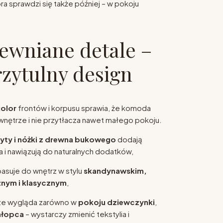
óra sprawdzi się także później – w pokoju
drewniane detale –
rzytulny design
kolor
frontów i korpusu sprawia, że komoda
 wnętrze i nie przytłacza nawet małego pokoju.
yty i nóżki z drewna bukowego
dodają
 i nawiązują do naturalnych dodatków,
asuje do wnętrz w stylu
skandynawskim,
znym i klasycznym
,
e wygląda zarówno w
pokoju dziewczynki
,
hłopca
– wystarczy zmienić tekstylia i