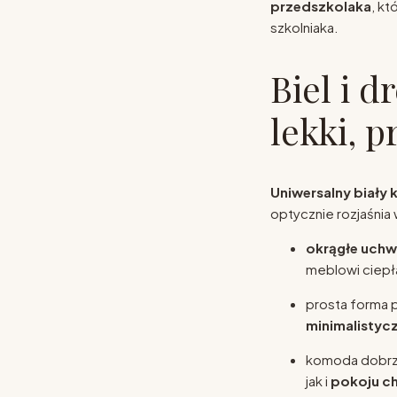
przedszkolaka
, kt
szkolniaka.
Biel i 
lekki, p
Uniwersalny biały 
optycznie rozjaśnia
okrągłe uchw
meblowi ciepła
prosta forma p
minimalistyc
komoda dobrz
jak i
pokoju c