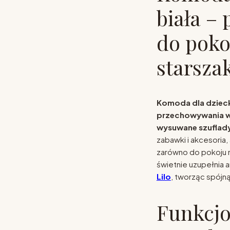
biała –
do poko
starsza
Komoda dla dziecka
przechowywania w
wysuwane szuflad
zabawki i akcesoria,
zarówno do pokoju n
świetnie uzupełnia a
Lilo
, tworząc spójną
Funkcj