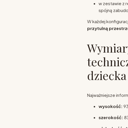
w zestawie z r
spójną zabudo
W każdej konfigura
przytulną przestrz
Wymiary
technic
dziecka 
Najważniejsze infor
wysokość:
93
szerokość:
8