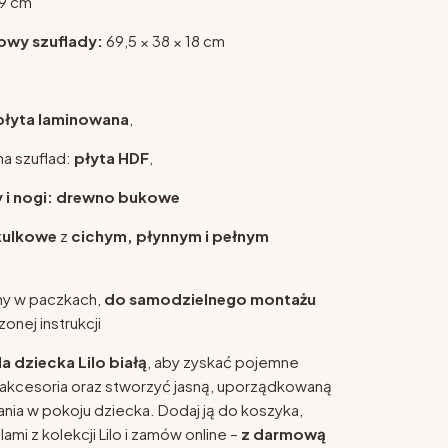
9 cm
owy szuflady:
69,5 × 38 × 18 cm
płyta laminowana
,
na szuflad:
płyta HDF
,
 i nogi: drewno bukowe
kulkowe
z
cichym, płynnym i pełnym
ny w paczkach,
do samodzielnego montażu
nej instrukcji
 dziecka Lilo białą
, aby zyskać pojemne
i akcesoria oraz stworzyć jasną, uporządkowaną
ia w pokoju dziecka. Dodaj ją do koszyka,
ami z kolekcji Lilo i zamów online –
z darmową