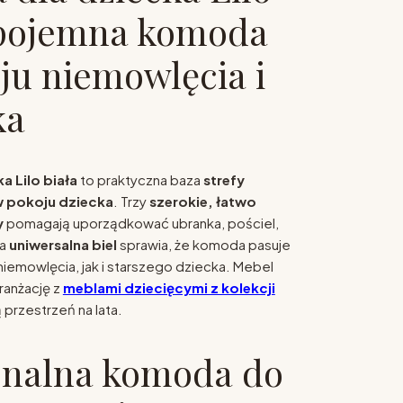
 pojemna komoda
ju niemowlęcia i
ka
 Lilo biała
to praktyczna baza
strefy
 pokoju dziecka
. Trzy
szerokie, łatwo
y
pomagają uporządkować ubranka, pościel,
 a
uniwersalna biel
sprawia, że komoda pasuje
iemowlęcia, jak i starszego dziecka. Mebel
ranżację z
meblami dziecięcymi z kolekcji
 przestrzeń na lata.
onalna komoda do