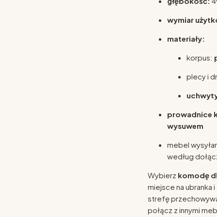
głębokość:
4
wymiar użytk
materiały:
korpus:
plecy i d
uchwyty
prowadnice 
wysuwem
mebel wysyła
według dołączo
Wybierz
komodę dla
miejsce na ubranka 
strefę przechowywan
połącz z innymi mebl