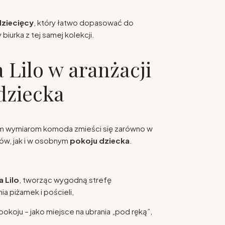
dziecięcy
, który łatwo dopasować do
biurka z tej samej kolekcji.
Lilo w aranżacji
dziecka
m wymiarom komoda zmieści się zarówno w
ców, jak i w osobnym
pokoju dziecka
.
 Lilo
, tworząc wygodną strefę
 piżamek i pościeli,
pokoju – jako miejsce na ubrania „pod ręką”,