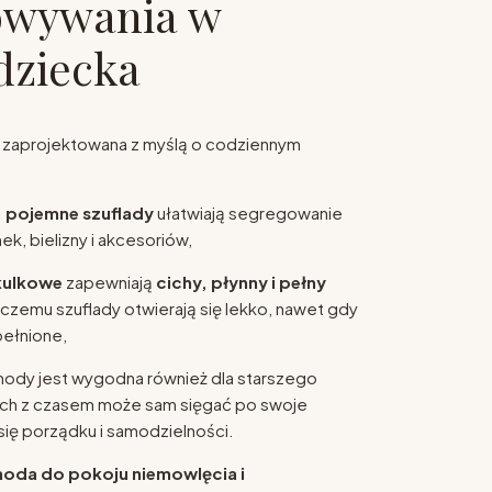
owywania w
dziecka
a zaprojektowana z myślą o codziennym
, pojemne szuflady
ułatwiają segregowanie
ek, bielizny i akcesoriów,
kulkowe
zapewniają
cichy, płynny i pełny
i czemu szuflady otwierają się lekko, nawet gdy
ełnione,
dy jest wygodna również dla starszego
uch z czasem może sam sięgać po swoje
się porządku i samodzielności.
oda do pokoju niemowlęcia i