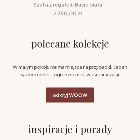
Szafa z regałem Basic biała
Cena
2 750,00 zł
polecane kolekcje
W małym pokoju nie ma miejsca na przypadki. Jeden
system mebli – ogromne możliwości aranżacji.
odkryj WOOW
inspiracje i porady