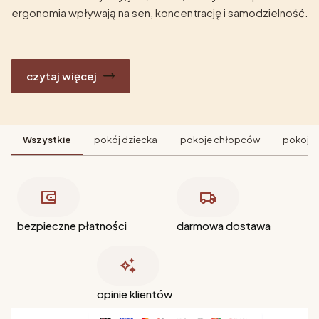
ergonomia wpływają na sen, koncentrację i samodzielność.
czytaj więcej
Wszystkie
pokój dziecka
pokoje chłopców
pokoje 
bezpieczne płatności
darmowa dostawa
opinie klientów