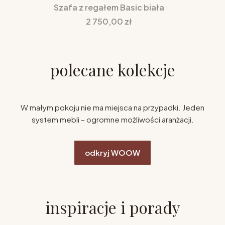
Szafa z regałem Basic biała
Cena
2 750,00 zł
polecane kolekcje
W małym pokoju nie ma miejsca na przypadki. Jeden
system mebli – ogromne możliwości aranżacji.
odkryj WOOW
inspiracje i porady