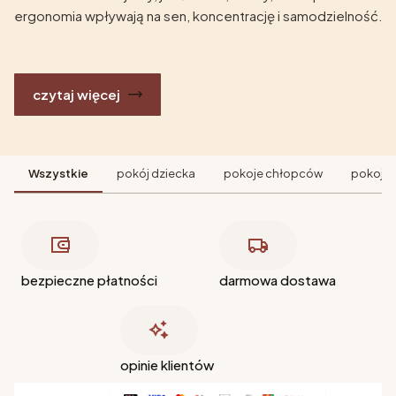
ergonomia wpływają na sen, koncentrację i samodzielność.
czytaj więcej
Wszystkie
pokój dziecka
pokoje chłopców
pokoje 
bezpieczne płatności
darmowa dostawa
opinie klientów