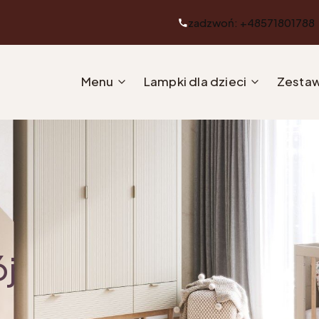
zadzwoń: +48571801788
Menu
Lampki dla dzieci
Zestaw
ój