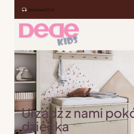
dostawa 0 zł
Urządź z nami pok
dziecka