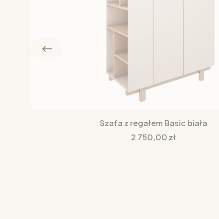
Szafa z regałem Basic biała
Cena
2 750,00 zł