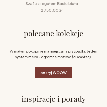
Szafa z regałem Basic biała
Cena
2 750,00 zł
polecane kolekcje
W małym pokoju nie ma miejsca na przypadki. Jeden
system mebli – ogromne możliwości aranżacji.
odkryj WOOW
inspiracje i porady