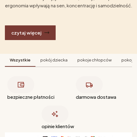
ergonomia wpływają na sen, koncentrację i samodzielność.
czytaj więcej
Wszystkie
pokój dziecka
pokoje chłopców
pokoje 
bezpieczne płatności
darmowa dostawa
opinie klientów