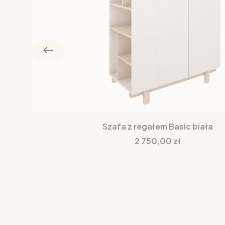
Szafa z regałem Basic biała
Cena
2 750,00 zł