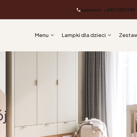
zadzwoń: +48571801788
Menu
Lampki dla dzieci
Zestaw
ój