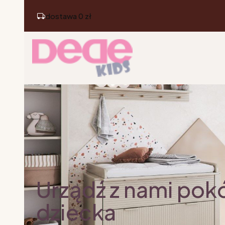
dostawa 0 zł
Urządź z nami pok
dziecka