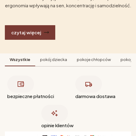
ergonomia wpływają na sen, koncentrację i samodzielność.
czytaj więcej
Wszystkie
pokój dziecka
pokoje chłopców
pokoje 
bezpieczne płatności
darmowa dostawa
opinie klientów