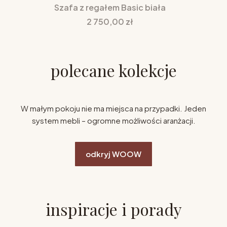
Szafa z regałem Basic biała
Cena
2 750,00 zł
polecane kolekcje
W małym pokoju nie ma miejsca na przypadki. Jeden
system mebli – ogromne możliwości aranżacji.
odkryj WOOW
inspiracje i porady