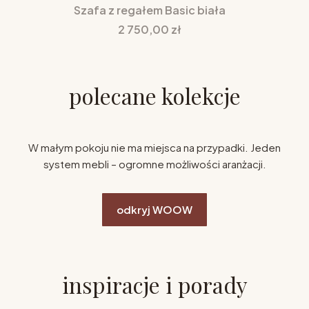
Szafa z regałem Basic biała
Cena
2 750,00 zł
polecane kolekcje
W małym pokoju nie ma miejsca na przypadki. Jeden
system mebli – ogromne możliwości aranżacji.
odkryj WOOW
inspiracje i porady