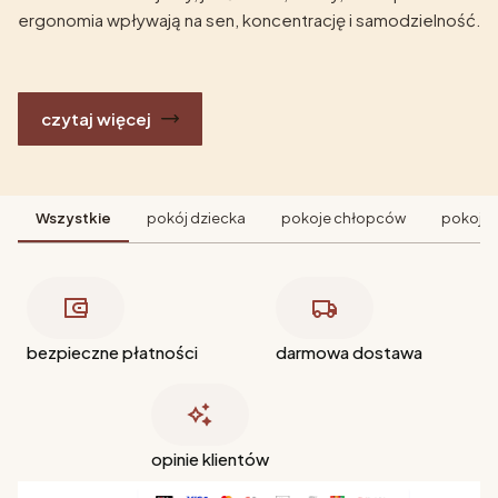
ergonomia wpływają na sen, koncentrację i samodzielność.
czytaj więcej
Wszystkie
pokój dziecka
pokoje chłopców
pokoje 
bezpieczne płatności
darmowa dostawa
opinie klientów