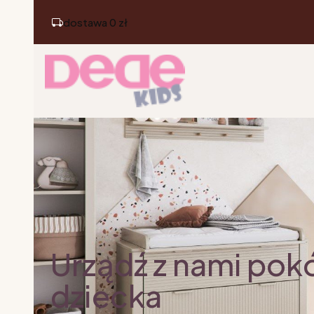
dostawa 0 zł
Urządź z nami pok
dziecka