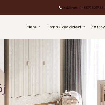
zadzwoń: +48571801788
Menu
Lampki dla dzieci
Zestaw
ój