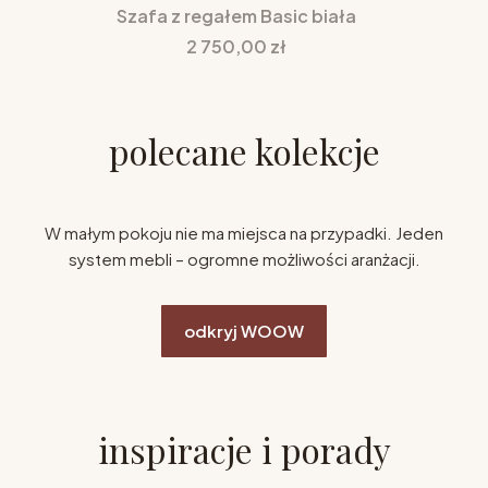
Szafa z regałem Basic biała
Cena
2 750,00 zł
polecane kolekcje
W małym pokoju nie ma miejsca na przypadki. Jeden
system mebli – ogromne możliwości aranżacji.
odkryj WOOW
inspiracje i porady