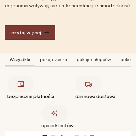
ergonomia wpływają na sen, koncentrację i samodzielność.
czytaj więcej
Wszystkie
pokój dziecka
pokoje chłopców
pokoje 
bezpieczne płatności
darmowa dostawa
opinie klientów