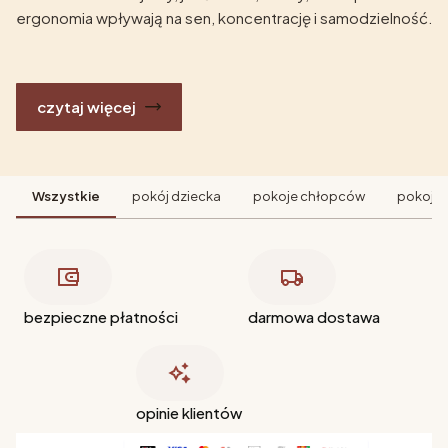
ergonomia wpływają na sen, koncentrację i samodzielność.
czytaj więcej
Wszystkie
pokój dziecka
pokoje chłopców
pokoje 
bezpieczne płatności
darmowa dostawa
opinie klientów