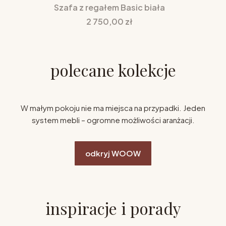
Szafa z regałem Basic biała
Cena
2 750,00 zł
polecane kolekcje
W małym pokoju nie ma miejsca na przypadki. Jeden
system mebli – ogromne możliwości aranżacji.
odkryj WOOW
inspiracje i porady