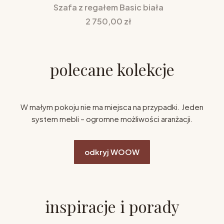
Szafa z regałem Basic biała
Cena
2 750,00 zł
polecane kolekcje
W małym pokoju nie ma miejsca na przypadki. Jeden
system mebli – ogromne możliwości aranżacji.
odkryj WOOW
inspiracje i porady