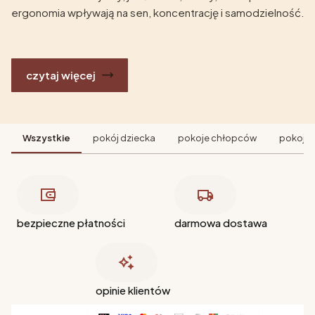
ergonomia wpływają na sen, koncentrację i samodzielność.
czytaj więcej
Wszystkie
pokój dziecka
pokoje chłopców
pokoje 
bezpieczne płatności
darmowa dostawa
opinie klientów