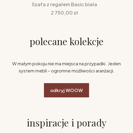
Szafa z regałem Basic biała
Cena
2 750,00 zł
polecane kolekcje
W małym pokoju nie ma miejsca na przypadki. Jeden
system mebli – ogromne możliwości aranżacji.
odkryj WOOW
inspiracje i porady