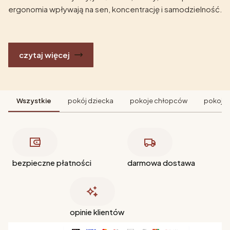
ergonomia wpływają na sen, koncentrację i samodzielność.
czytaj więcej
Wszystkie
pokój dziecka
pokoje chłopców
pokoje 
bezpieczne płatności
darmowa dostawa
opinie klientów