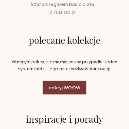
Szafa z regałem Basic biała
Cena
2 750,00 zł
polecane kolekcje
W małym pokoju nie ma miejsca na przypadki. Jeden
system mebli – ogromne możliwości aranżacji.
odkryj WOOW
inspiracje i porady