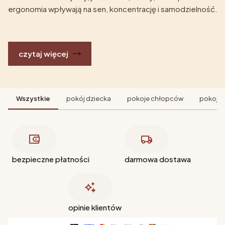
ergonomia wpływają na sen, koncentrację i samodzielność.
czytaj więcej
Wszystkie
pokój dziecka
pokoje chłopców
pokoje 
bezpieczne płatności
darmowa dostawa
opinie klientów