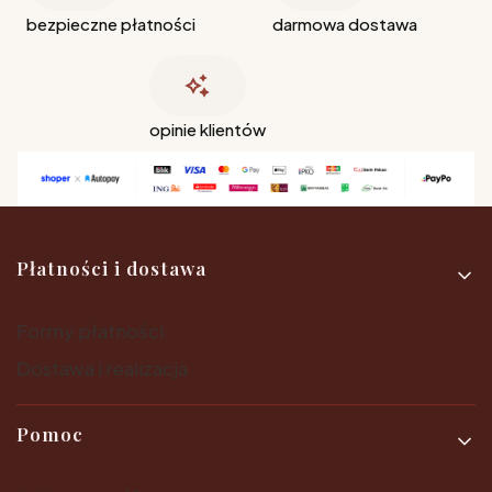
bezpieczne płatności
darmowa dostawa
opinie klientów
Linki w stopce
Płatności i dostawa
Formy płatności
Dostawa i realizacja
Pomoc