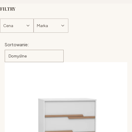
FILTRY
Cena
Marka
Koniec filtrów
Lista produktów
Sortowanie:
Domyślne