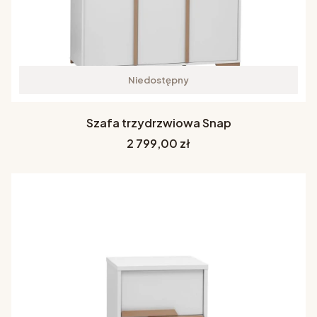
Niedostępny
Szafa trzydrzwiowa Snap
Cena
2 799,00 zł