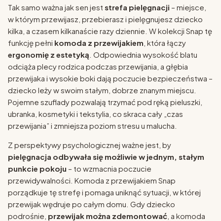
Tak samo ważna jak sen jest
strefa pielęgnacji
– miejsce,
w którym przewijasz, przebierasz i pielęgnujesz dziecko
kilka, a czasem kilkanaście razy dziennie. W kolekcji Snap tę
funkcję pełni
komoda z przewijakiem
, która łączy
ergonomię z estetyką
. Odpowiednia wysokość blatu
odciąża plecy rodzica podczas przewijania, a głębia
przewijaka i wysokie boki dają poczucie bezpieczeństwa –
dziecko leży w swoim stałym, dobrze znanym miejscu.
Pojemne szuflady pozwalają trzymać pod ręką pieluszki,
ubranka, kosmetyki i tekstylia, co skraca cały „czas
przewijania” i zmniejsza poziom stresu u malucha.
Z perspektywy psychologicznej ważne jest, by
pielęgnacja odbywała się możliwie w jednym, stałym
punkcie pokoju
– to wzmacnia poczucie
przewidywalności. Komoda z przewijakiem Snap
porządkuje tę strefę i pomaga uniknąć sytuacji, w której
przewijak wędruje po całym domu. Gdy dziecko
podrośnie,
przewijak można zdemontować
, a komoda