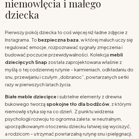
niemowlęcia i małego
dziecka
Pierwszy pokój dziecka to coś więcej niż ładne zdjęcie z
Instagrama. To
bezpieczna baza
, w której maluch uczy się
regulować emocje, rozpoznawać sygnały zmęczenia i
budować poczucie przewidywalności. Kolekcja
mebli
dziecięcych Snap
została zaprojektowana właśnie z
myślą o tej codziennej rutynie – karmieniach, odkładaniu do
snu, przewijaniu i czułym „dobranoc”, powtarzanych setki
razy w pierwszych latach życia.
Białe meble dziecięce
i subtelne elementy z drewna
bukowego tworzą
spokojne tło dla bodźców
, z którymi
niemowlę styka się na co dzień. Z punktu widzenia
psychologii rozwoju to ogromna zaleta: w neutralnym,
uporządkowanym otoczeniu dziecku łatwiej się wyciszyć,
a rodzicom – utrzymać powtarzalną rutynę snu i pielęgnacji.