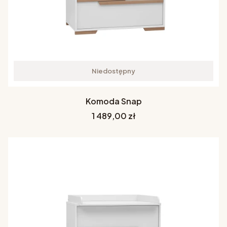
Niedostępny
Komoda Snap
Cena
1 489,00 zł