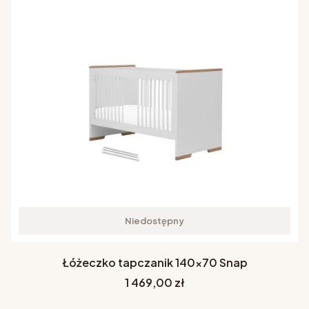
Niedostępny
Łóżeczko tapczanik 140x70 Snap
Cena
1 469,00 zł