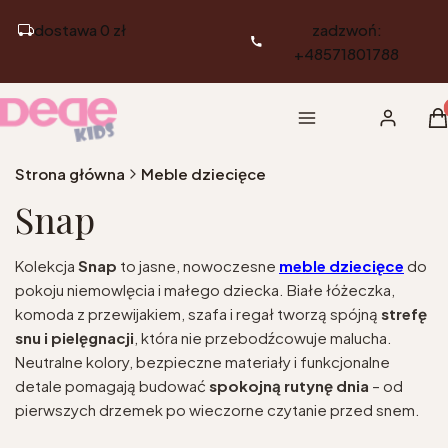
dostawa 0 zł
zadzwoń:
+48571801788
Pr
Menu
Zaloguj si
K
Strona główna
Meble dziecięce
Snap
Kolekcja
Snap
to jasne, nowoczesne
meble dziecięce
do
pokoju niemowlęcia i małego dziecka. Białe łóżeczka,
komoda z przewijakiem, szafa i regał tworzą spójną
strefę
snu i pielęgnacji
, która nie przebodźcowuje malucha.
Neutralne kolory, bezpieczne materiały i funkcjonalne
detale pomagają budować
spokojną rutynę dnia
– od
pierwszych drzemek po wieczorne czytanie przed snem.