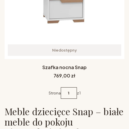
Niedostępny
Szafka nocna Snap
Cena
769,00 zł
Strona
z 1
Meble dziecięce Snap – białe
meble do pokoju