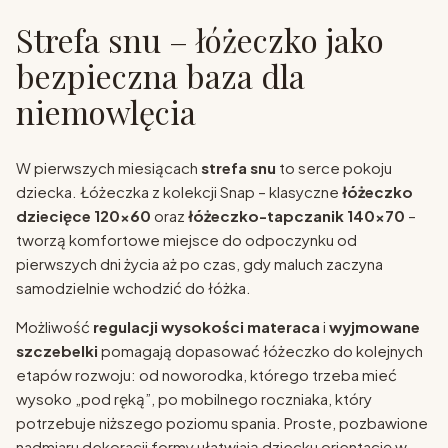
Strefa snu – łóżeczko jako
bezpieczna baza dla
niemowlęcia
W pierwszych miesiącach
strefa snu
to serce pokoju
dziecka. Łóżeczka z kolekcji Snap – klasyczne
łóżeczko
dziecięce 120x60
oraz
łóżeczko-tapczanik 140x70
–
tworzą komfortowe miejsce do odpoczynku od
pierwszych dni życia aż po czas, gdy maluch zaczyna
samodzielnie wchodzić do łóżka.
Możliwość
regulacji wysokości materaca
i
wyjmowane
szczebelki
pomagają dopasować łóżeczko do kolejnych
etapów rozwoju: od noworodka, którego trzeba mieć
wysoko „pod ręką”, po mobilnego roczniaka, który
potrzebuje niższego poziomu spania. Proste, pozbawione
nadmiaru dekoracji formy ułatwiają dziecku orientację w