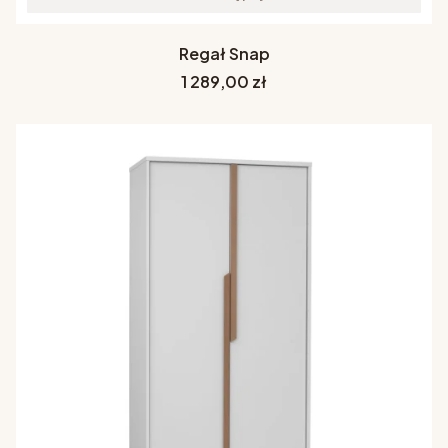
Regał Snap
Cena
1 289,00 zł