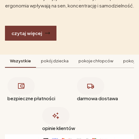
ergonomia wpływają na sen, koncentrację i samodzielność.
czytaj więcej
Wszystkie
pokój dziecka
pokoje chłopców
pokoje 
bezpieczne płatności
darmowa dostawa
opinie klientów