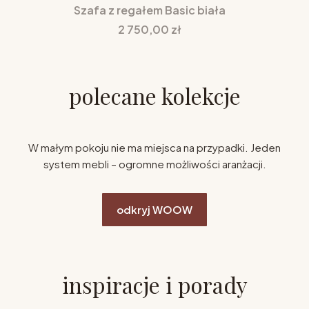
Szafa z regałem Basic biała
Cena
2 750,00 zł
polecane kolekcje
W małym pokoju nie ma miejsca na przypadki. Jeden
system mebli – ogromne możliwości aranżacji.
odkryj WOOW
inspiracje i porady