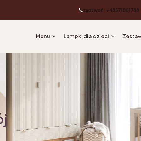
zadzwoń: +48571801788
Menu
Lampki dla dzieci
Zestaw
ój