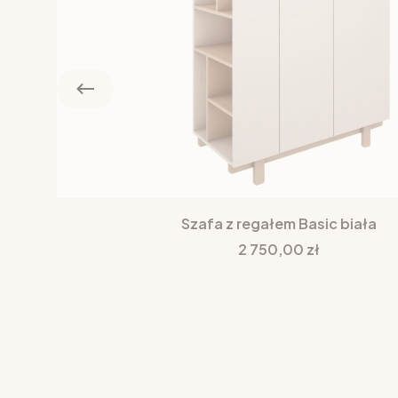
Szafa z regałem Basic biała
Cena
2 750,00 zł