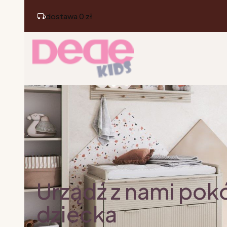
dostawa 0 zł
Urządź z nami pok
dziecka