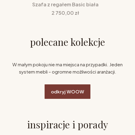
Szafa z regałem Basic biała
Cena
2 750,00 zł
polecane kolekcje
W małym pokoju nie ma miejsca na przypadki. Jeden
system mebli – ogromne możliwości aranżacji.
odkryj WOOW
inspiracje i porady