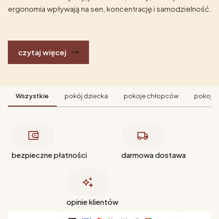
ergonomia wpływają na sen, koncentrację i samodzielność.
czytaj więcej
Wszystkie
pokój dziecka
pokoje chłopców
pokoje 
bezpieczne płatności
darmowa dostawa
opinie klientów