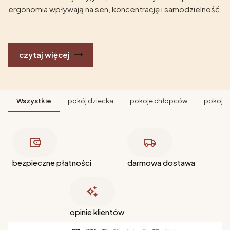
ergonomia wpływają na sen, koncentrację i samodzielność.
czytaj więcej
Wszystkie
pokój dziecka
pokoje chłopców
pokoje 
bezpieczne płatności
darmowa dostawa
opinie klientów