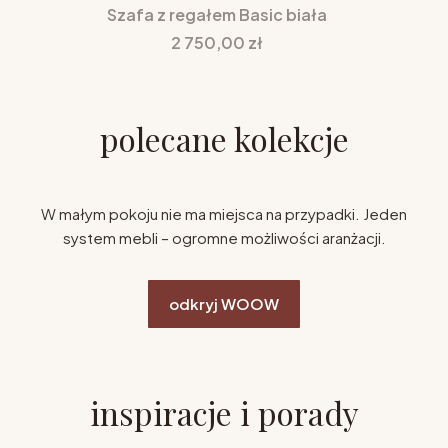
Szafa z regałem Basic biała
Cena
2 750,00 zł
polecane kolekcje
W małym pokoju nie ma miejsca na przypadki. Jeden
system mebli – ogromne możliwości aranżacji.
odkryj WOOW
inspiracje i porady