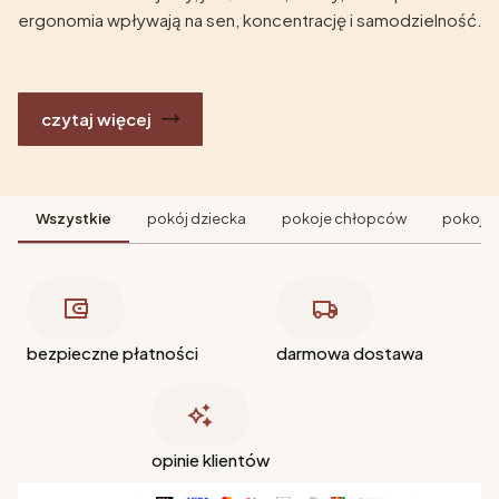
ergonomia wpływają na sen, koncentrację i samodzielność.
czytaj więcej
Wszystkie
pokój dziecka
pokoje chłopców
pokoje 
bezpieczne płatności
darmowa dostawa
opinie klientów