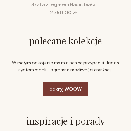
Szafa z regałem Basic biała
Cena
2 750,00 zł
polecane kolekcje
W małym pokoju nie ma miejsca na przypadki. Jeden
system mebli – ogromne możliwości aranżacji.
odkryj WOOW
inspiracje i porady