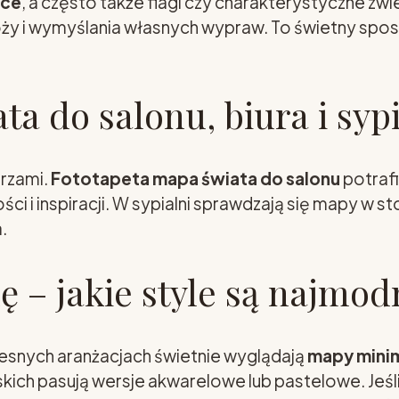
ice
, a często także flagi czy charakterystyczne zw
óży i wymyślania własnych wypraw. To świetny spo
a do salonu, biura i sypi
trzami.
Fototapeta mapa świata do salonu
potraf
ości i inspiracji. W sypialni sprawdzają się mapy w
.
 – jakie style są najmod
snych aranżacjach świetnie wyglądają
mapy minim
kich pasują wersje akwarelowe lub pastelowe. Jeśl