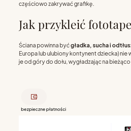
częściowo zakrywać grafikę.
Jak przykleić fototap
Ściana powinna być
gładka, sucha i odtłu
Europa lub ulubiony kontynent dziecka) nie
je od góry do dołu, wygładzając na bieżąco
bezpieczne płatności