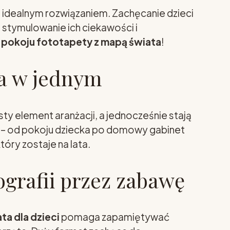
t idealnym rozwiązaniem. Zachęcanie dzieci
stymulowanie ich ciekawości i
 pokoju fototapety z mapą świata
!
ja w jednym
sty element aranżacji, a jednocześnie stają
lu – od pokoju dziecka po domowy gabinet
óry zostaje na lata.
ografii przez zabawę
a dla dzieci
pomaga zapamiętywać