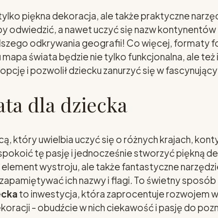
 tylko piękna dekoracja, ale także praktyczne narzęd
by odwiedzić, a nawet uczyć się nazw kontynentów
alszego odkrywania geografii! Co więcej, formaty 
u mapa świata będzie nie tylko funkcjonalna, ale też
pcję i pozwolił dziecku zanurzyć się w fascynujący
ta dla dziecka
 który uwielbia uczyć się o różnych krajach, kontyn
pokoić tę pasję i jednocześnie stworzyć piękną 
y element wystroju, ale także fantastyczne narzędz
apamiętywać ich nazwy i flagi. To świetny sposób 
ecka
to inwestycja, która zaprocentuje rozwojem w
oracji - obudźcie w nich ciekawość i pasję do pozn