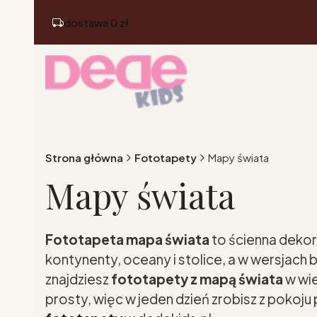
dostawa 0 zł
Strona główna
Fototapety
Mapy świata
Mapy świata
Fototapeta mapa świata
to ścienna dekor
kontynenty, oceany i stolice, a w wersjach 
znajdziesz
fototapety z mapą świata
w wie
prosty, więc w jeden dzień zrobisz z pokoj