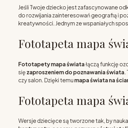
Jeśli Twoje dziecko jest zafascynowane o
do rozwijania zainteresowań geografią i p
kreatywności. Jednym ze wspaniałych spos
Fototapeta mapa świa
Fototapety mapa świata
łączą funkcję ozd
się
zaproszeniem do poznawania świata
.
czy salon. Dzięki temu
mapa świata na ścia
Fototapeta mapa świa
Wersje dziecięce są tworzone tak, by nauka 