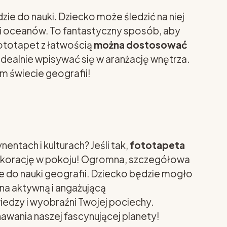
zie do nauki. Dziecko może śledzić na niej
 i oceanów. To fantastyczny sposób, aby
fototapet z łatwością
można dostosować
 idealnie wpisywać się w aranżację wnętrza.
m świecie geografii!
entach i kulturach? Jeśli tak,
fototapeta
dekorację w pokoju! Ogromna, szczegółowa
ie do nauki geografii. Dziecko będzie mogło
na aktywną i angażującą
iedzy i wyobraźni Twojej pociechy.
awania naszej fascynującej planety!