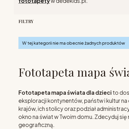
fototapety
w dedekids.pl.
FILTRY
Lista produktów
Koniec filtrów
W tej kategorii nie ma obecnie żadnych produktów
Fototapeta mapa świa
Fototapeta mapa świata dla dzieci
to dos
eksploracji kontynentów, państw i kultur n
krajów, ich stolicy oraz podział administra
okno na świat w Twoim domu. Zdecyduj się n
geograficzną.