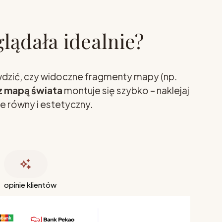
glądała idealnie?
awdzić, czy widoczne fragmenty mapy (np.
z mapą świata
montuje się szybko – naklejaj
e równy i estetyczny.
opinie klientów