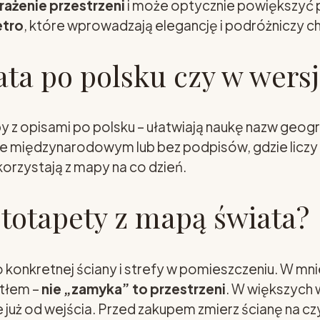
rażenie przestrzeni
i może optycznie powiększyć p
etro
, które wprowadzają elegancję i podróżniczy ch
ata po polsku czy w wers
z opisami po polsku – ułatwiają naukę nazw geogra
ie międzynarodowym lub bez podpisów, gdzie liczy
rzystają z mapy na co dzień.
ototapety z mapą świata?
onkretnej ściany i strefy w pomieszczeniu. W mnie
 tłem –
nie „zamyka” to przestrzeni
. W większych
uż od wejścia. Przed zakupem zmierz ścianę na czy