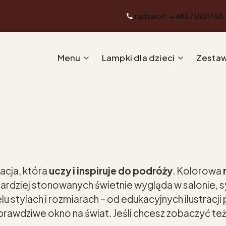
zadzwoń: +48571801788
Menu
Lampki dla dzieci
Zestaw
acja, która
uczy i inspiruje do podróży
. Kolorowa
bardziej stonowanych świetnie wygląda w salonie, s
lu stylach i rozmiarach – od edukacyjnych ilustracj
u prawdziwe okno na świat. Jeśli chcesz zobaczyć t