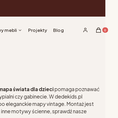
y mebli
Projekty
Blog
Produkty w 
Zaloguj się
Koszyk
mapa świata dla dzieci
pomaga poznawać
ypialni czy gabinecie. W dedekids.pl
i po eleganckie mapy vintage. Montaż jest
eż inne motywy ścienne, sprawdź nasze