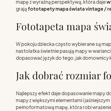
mapę z wyraźną perspektywą, która daje
w
grają
fototapety mapa świata vintage / r
Fototapeta mapa świ
W pokoju dziecka często wybierane są mapy 
nastolatka świetnie pasują mapy w warianc
dopasować język do tego, jak domownicy ko
Jak dobrać rozmiar f
Najlepszy efekt daje dopasowanie mapy do k
mapy z większymi elementami i jaśniejszym
pełnoformatową mapę, która robi wrażenie j