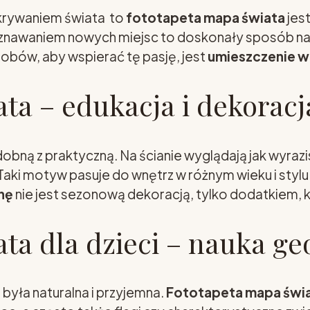
dkrywaniem świata to
fototapeta mapa świata
jes
oznawaniem nowych miejsc to doskonały sposób na 
obów, aby wspierać tę pasję, jest
umieszczenie w
ta – edukacja i dekorac
obną z praktyczną. Na ścianie wyglądają jak wyrazi
 Taki motyw pasuje do wnętrz w różnym wieku i sty
nę
nie jest sezonową dekoracją, tylko dodatkiem, kt
ta dla dzieci – nauka ge
była naturalna i przyjemna.
Fototapeta mapa świat