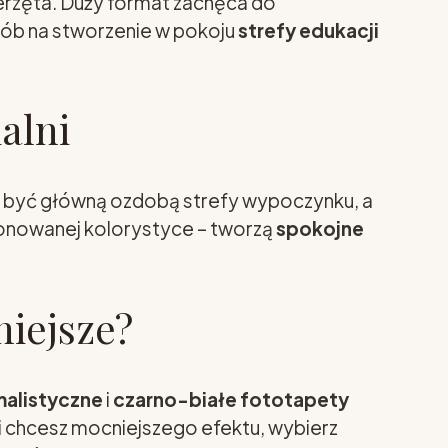
ierzęta. Duży format zachęca do
sób na stworzenie w pokoju
strefy edukacji
alni
i być główną ozdobą strefy wypoczynku, a
 stonowanej kolorystyce – tworzą
spokojne
niejsze?
alistyczne
i
czarno-białe fototapety
i chcesz mocniejszego efektu, wybierz