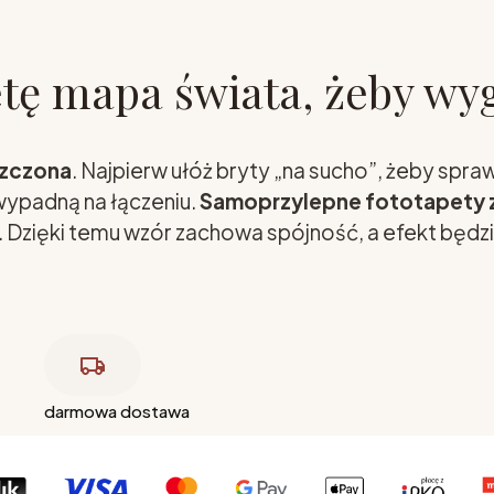
etę mapa świata, żeby wy
szczona
. Najpierw ułóż bryty „na sucho”, żeby spr
 wypadną na łączeniu.
Samoprzylepne fototapety 
. Dzięki temu wzór zachowa spójność, a efekt będzi
darmowa dostawa