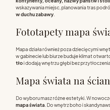
kontynenty, oceany, nazwy państw i stol
wskazywania miejsc, planowania tras podr
w duchu zabawy
.
Fototapety mapa świat
Mapa działa również poza dziecięcymi wnę
w gabinecie lub biurze buduje klimat otwart
tło
i dodają wnętrzu głębi bez przytłoczenia
Mapa świata na ścianę
Do wyboru masz różne estetyki. W nowocze
mapa świata
. Do wnętrz boho i skandynaws