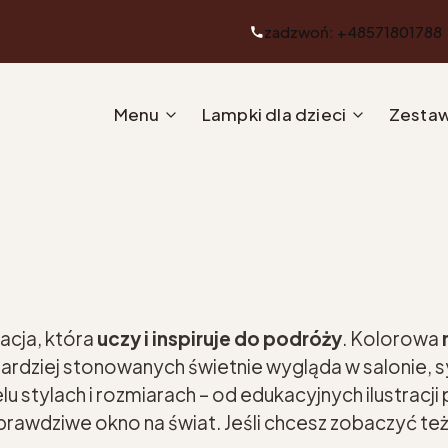
zadzwoń: +48571801788
Menu
Lampki dla dzieci
Zestaw
acja, która
uczy i inspiruje do podróży
. Kolorowa
bardziej stonowanych świetnie wygląda w salonie, s
lu stylach i rozmiarach – od edukacyjnych ilustracj
u prawdziwe okno na świat. Jeśli chcesz zobaczyć t