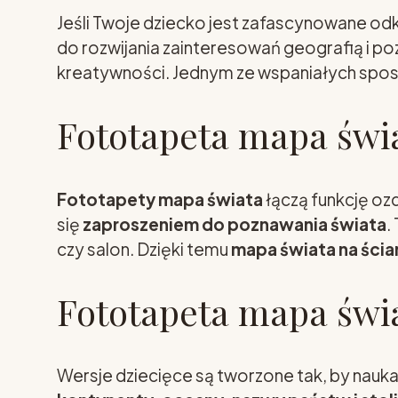
Jeśli Twoje dziecko jest zafascynowane o
do rozwijania zainteresowań geografią i p
kreatywności. Jednym ze wspaniałych spos
Fototapeta mapa świa
Fototapety mapa świata
łączą funkcję ozd
się
zaproszeniem do poznawania świata
.
czy salon. Dzięki temu
mapa świata na ścia
Fototapeta mapa świa
Wersje dziecięce są tworzone tak, by nauka 