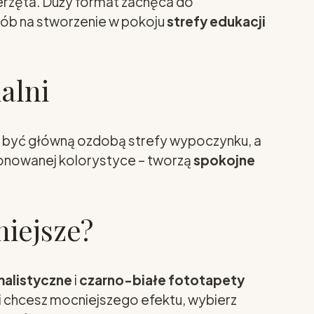
ierzęta. Duży format zachęca do
sób na stworzenie w pokoju
strefy edukacji
alni
i być główną ozdobą strefy wypoczynku, a
 stonowanej kolorystyce – tworzą
spokojne
niejsze?
alistyczne
i
czarno-białe fototapety
i chcesz mocniejszego efektu, wybierz