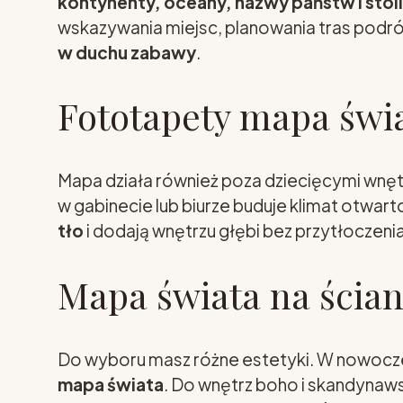
kontynenty, oceany, nazwy państw i stol
wskazywania miejsc, planowania tras podr
w duchu zabawy
.
Fototapety mapa świat
Mapa działa również poza dziecięcymi wnę
w gabinecie lub biurze buduje klimat otwart
tło
i dodają wnętrzu głębi bez przytłoczenia
Mapa świata na ścianę
Do wyboru masz różne estetyki. W nowocze
mapa świata
. Do wnętrz boho i skandynaws