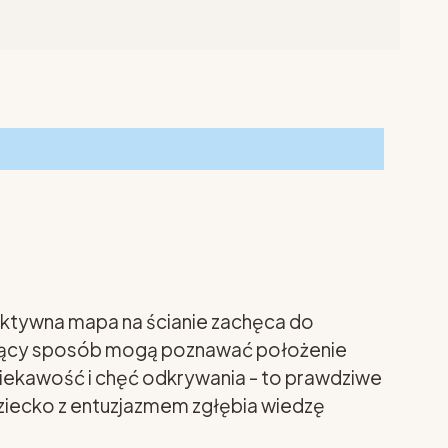
raktywna mapa na ścianie zachęca do
gażujący sposób mogą poznawać położenie
 ciekawość i chęć odkrywania - to prawdziwe
dziecko z entuzjazmem zgłębia wiedzę