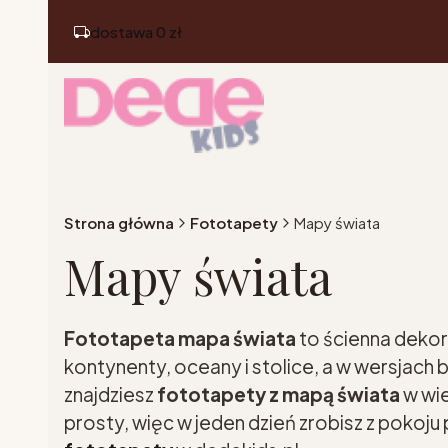
dostawa 0 zł
Strona główna
Fototapety
Mapy świata
Mapy świata
Fototapeta mapa świata
to ścienna dekor
kontynenty, oceany i stolice, a w wersjach 
znajdziesz
fototapety z mapą świata
w wie
prosty, więc w jeden dzień zrobisz z pokoj