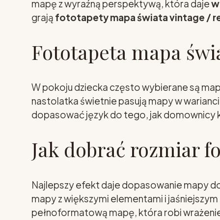
mapę z wyraźną perspektywą, która daje
w
grają
fototapety mapa świata vintage / r
Fototapeta mapa świ
W pokoju dziecka często wybierane są mapy 
nastolatka świetnie pasują mapy w warianc
dopasować język do tego, jak domownicy ko
Jak dobrać rozmiar f
Najlepszy efekt daje dopasowanie mapy do k
mapy z większymi elementami i jaśniejszym
pełnoformatową mapę, która robi wrażenie j