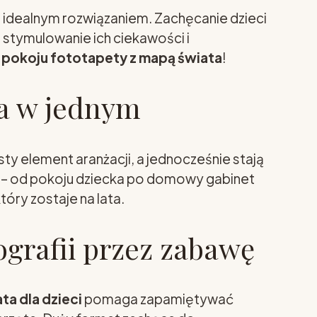
t idealnym rozwiązaniem. Zachęcanie dzieci
stymulowanie ich ciekawości i
 pokoju fototapety z mapą świata
!
ja w jednym
sty element aranżacji, a jednocześnie stają
lu – od pokoju dziecka po domowy gabinet
óry zostaje na lata.
ografii przez zabawę
a dla dzieci
pomaga zapamiętywać