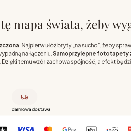
etę mapa świata, żeby wy
szczona
. Najpierw ułóż bryty „na sucho”, żeby spr
 wypadną na łączeniu.
Samoprzylepne fototapety 
. Dzięki temu wzór zachowa spójność, a efekt będzi
darmowa dostawa