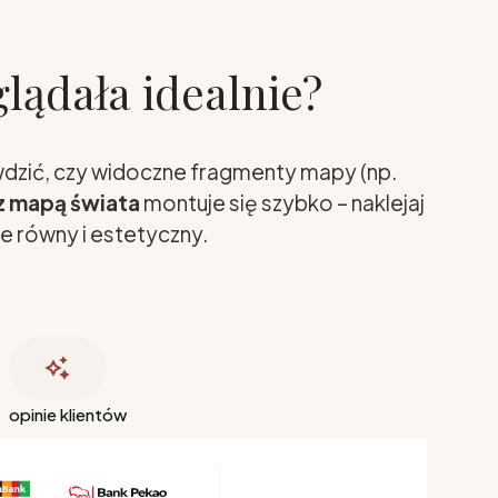
glądała idealnie?
awdzić, czy widoczne fragmenty mapy (np.
z mapą świata
montuje się szybko – naklejaj
e równy i estetyczny.
opinie klientów