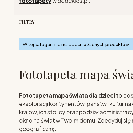
fototapety
w dedekids.pl.
FILTRY
Lista produktów
Koniec filtrów
W tej kategorii nie ma obecnie żadnych produktów
Fototapeta mapa świa
Fototapeta mapa świata dla dzieci
to dos
eksploracji kontynentów, państw i kultur n
krajów, ich stolicy oraz podział administra
okno na świat w Twoim domu. Zdecyduj się n
geograficzną.