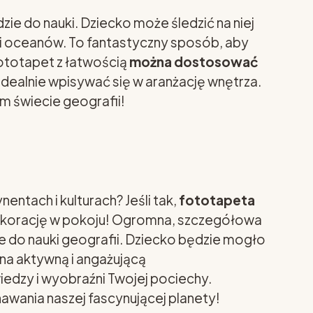
zie do nauki. Dziecko może śledzić na niej
 i oceanów. To fantastyczny sposób, aby
fototapet z łatwością
można dostosować
 idealnie wpisywać się w aranżację wnętrza.
m świecie geografii!
entach i kulturach? Jeśli tak,
fototapeta
dekorację w pokoju! Ogromna, szczegółowa
ie do nauki geografii. Dziecko będzie mogło
na aktywną i angażującą
iedzy i wyobraźni Twojej pociechy.
awania naszej fascynującej planety!