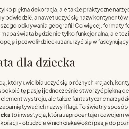
 tylko piękna dekoracja, ale także praktyczne narzęd
by odwiedzić, a nawet uczyć się nazw kontynentów
alszego odkrywania geografii! Co więcej, formaty 
u mapa świata będzie nie tylko funkcjonalna, ale też
pcję i pozwolił dziecku zanurzyć się w fascynujący
ta dla dziecka
 który uwielbia uczyć się o różnych krajach, kontyn
pokoić tę pasję i jednocześnie stworzyć piękną 
y element wystroju, ale także fantastyczne narzędz
apamiętywać ich nazwy i flagi. To świetny sposób 
ecka
to inwestycja, która zaprocentuje rozwojem w
oracji - obudźcie w nich ciekawość i pasję do pozn