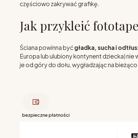
częściowo zakrywać grafikę.
Jak przykleić fototap
Ściana powinna być
gładka, sucha i odtłu
Europa lub ulubiony kontynent dziecka) nie
je od góry do dołu, wygładzając na bieżąco
bezpieczne płatności