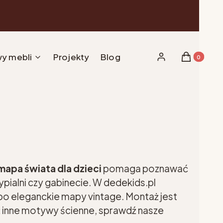
y mebli
Projekty
Blog
Produkty w 
Zaloguj się
Koszyk
mapa świata dla dzieci
pomaga poznawać
ypialni czy gabinecie. W dedekids.pl
i po eleganckie mapy vintage. Montaż jest
eż inne motywy ścienne, sprawdź nasze