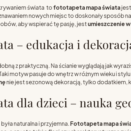
dkrywaniem świata to
fototapeta mapa świata
jes
oznawaniem nowych miejsc to doskonały sposób na 
obów, aby wspierać tę pasję, jest
umieszczenie w
ta – edukacja i dekorac
obną z praktyczną. Na ścianie wyglądają jak wyrazi
 Taki motyw pasuje do wnętrz w różnym wieku i sty
nę
nie jest sezonową dekoracją, tylko dodatkiem, kt
ta dla dzieci – nauka ge
była naturalna i przyjemna.
Fototapeta mapa świat