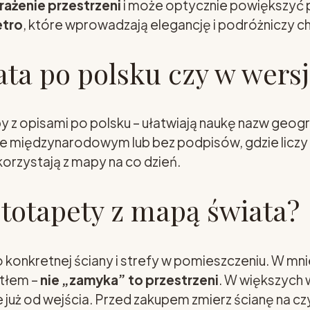
rażenie przestrzeni
i może optycznie powiększyć p
etro
, które wprowadzają elegancję i podróżniczy ch
ata po polsku czy w wers
z opisami po polsku – ułatwiają naukę nazw geogra
ie międzynarodowym lub bez podpisów, gdzie liczy
rzystają z mapy na co dzień.
ototapety z mapą świata?
onkretnej ściany i strefy w pomieszczeniu. W mnie
 tłem –
nie „zamyka” to przestrzeni
. W większych
uż od wejścia. Przed zakupem zmierz ścianę na czy