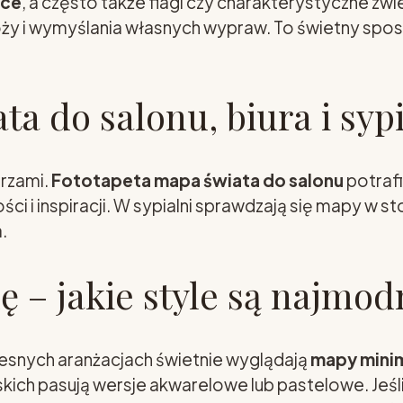
ice
, a często także flagi czy charakterystyczne zw
óży i wymyślania własnych wypraw. To świetny spo
a do salonu, biura i sypi
trzami.
Fototapeta mapa świata do salonu
potraf
ości i inspiracji. W sypialni sprawdzają się mapy w
.
 – jakie style są najmod
snych aranżacjach świetnie wyglądają
mapy minim
kich pasują wersje akwarelowe lub pastelowe. Jeśl