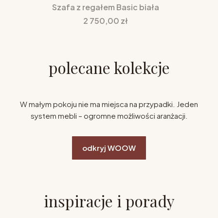
Szafa z regałem Basic biała
Cena
2 750,00 zł
polecane kolekcje
W małym pokoju nie ma miejsca na przypadki. Jeden
system mebli – ogromne możliwości aranżacji.
odkryj WOOW
inspiracje i porady