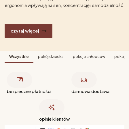
ergonomia wpływają na sen, koncentrację i samodzielność.
czytaj więcej
Wszystkie
pokój dziecka
pokoje chłopców
pokoje 
bezpieczne płatności
darmowa dostawa
opinie klientów