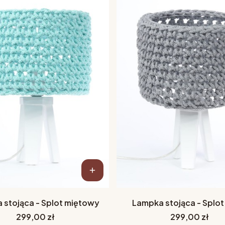
 stojąca - Splot miętowy
Lampka stojąca - Splot
Cena
Cena
299,00 zł
299,00 zł