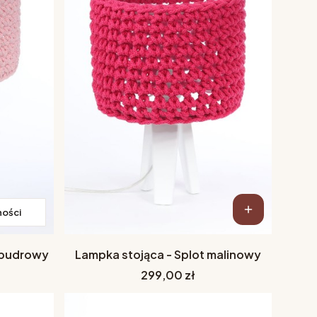
ności
 pudrowy
Lampka stojąca - Splot malinowy
Cena
299,00 zł