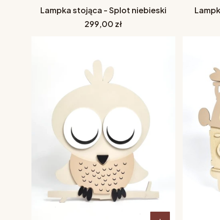
Lampka stojąca - Splot niebieski
Lampka
Cena
299,00 zł