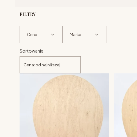
FILTRY
Cena
Marka
Lista produktów
Koniec filtrów
Sortowanie:
Cena: od najniższej