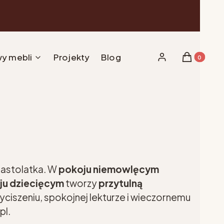
y mebli
Projekty
Blog
Produkty w 
Zaloguj się
Koszyk
nastolatka. W
pokoju niemowlęcym
ju dziecięcym
tworzy
przytulną
yciszeniu, spokojnej lekturze i wieczornemu
pl.