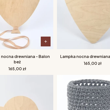
nocna drewniana - Balon
Lampka nocna drewniana
beż
Cena
165,00 zł
Cena
165,00 zł