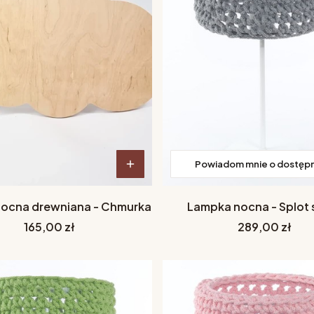
Powiadom mnie o dostęp
ocna drewniana - Chmurka
Lampka nocna - Splot 
Cena
Cena
165,00 zł
289,00 zł