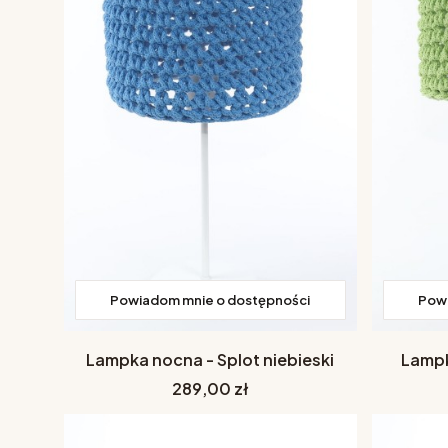
Powiadom mnie o dostępności
Powi
Lampka nocna - Splot niebieski
Lampk
Cena
289,00 zł