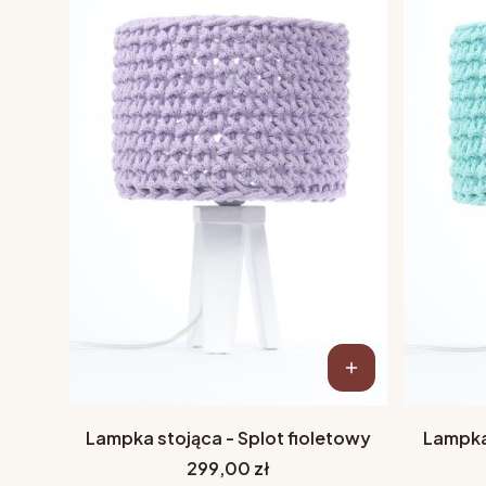
Lampka stojąca - Splot fioletowy
Lampka
Cena
299,00 zł