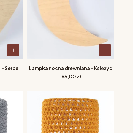
 - Serce
Lampka nocna drewniana - Księżyc
Cena
165,00 zł