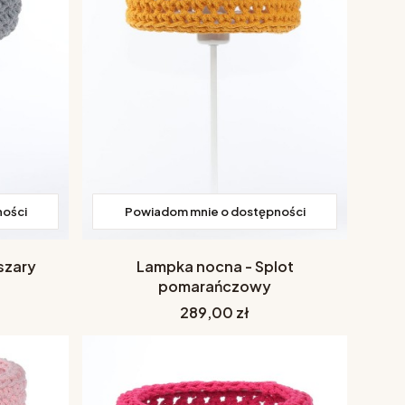
ności
Powiadom mnie o dostępności
szary
Lampka nocna - Splot
pomarańczowy
Cena
289,00 zł