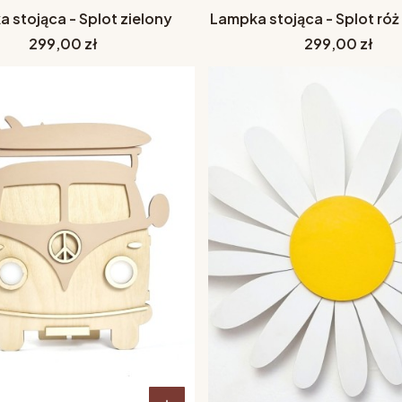
 stojąca - Splot zielony
Lampka stojąca - Splot ró
Cena
Cena
299,00 zł
299,00 zł