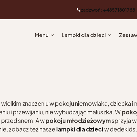
zadzwoń: +48571801788
Menu
Lampki dla dzieci
Zestaw
 wielkim znaczeniu w pokoju niemowlaka, dziecka i 
iu i przewijaniu, nie wybudzając maluszka. W
poko
 przed snem. A w
pokoju młodzieżowym
sprzyja w
nie, zobacz też nasze
lampki dla dzieci
w dedekids.