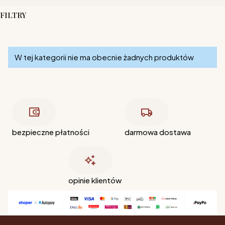
FILTRY
Koniec filtrów
Lista produktów
W tej kategorii nie ma obecnie żadnych produktów
bezpieczne płatności
darmowa dostawa
opinie klientów