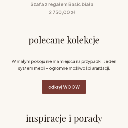
Szafa z regałem Basic biała
Cena
2 750,00 zł
polecane kolekcje
W małym pokoju nie ma miejsca na przypadki. Jeden
system mebli – ogromne możliwości aranżacji.
odkryj WOOW
inspiracje i porady