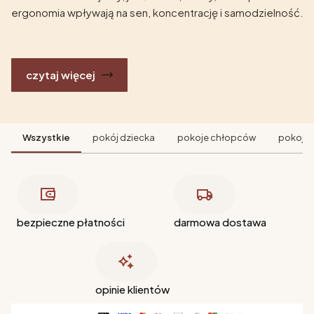
ergonomia wpływają na sen, koncentrację i samodzielność.
czytaj więcej
Wszystkie
pokój dziecka
pokoje chłopców
pokoje 
bezpieczne płatności
darmowa dostawa
opinie klientów