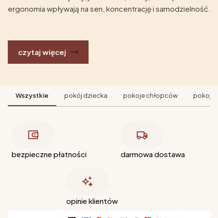
ergonomia wpływają na sen, koncentrację i samodzielność.
czytaj więcej
Wszystkie
pokój dziecka
pokoje chłopców
pokoje 
bezpieczne płatności
darmowa dostawa
opinie klientów