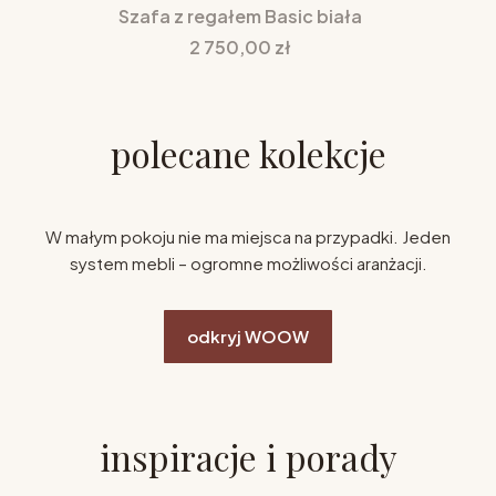
Szafa z regałem Basic biała
Cena
2 750,00 zł
polecane kolekcje
W małym pokoju nie ma miejsca na przypadki. Jeden
system mebli – ogromne możliwości aranżacji.
odkryj WOOW
inspiracje i porady