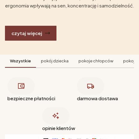
ergonomia wpływają na sen, koncentrację i samodzielność.
czytaj więcej
Wszystkie
pokój dziecka
pokoje chłopców
pokoje 
bezpieczne płatności
darmowa dostawa
opinie klientów