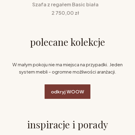
Szafa z regałem Basic biała
Cena
2 750,00 zł
polecane kolekcje
W małym pokoju nie ma miejsca na przypadki. Jeden
system mebli – ogromne możliwości aranżacji.
odkryj WOOW
inspiracje i porady