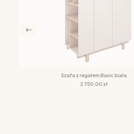
Szafa z regałem Basic biała
Cena
2 750,00 zł