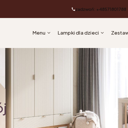
zadzwoń: +48571801788
Menu
Lampki dla dzieci
Zestaw
ój