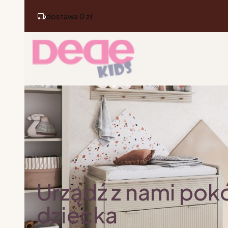
dostawa 0 zł
Urządź z nami pok
dziecka