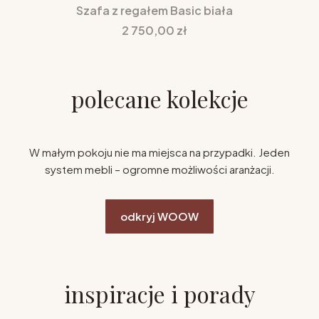
Szafa z regałem Basic biała
Cena
2 750,00 zł
polecane kolekcje
W małym pokoju nie ma miejsca na przypadki. Jeden
system mebli – ogromne możliwości aranżacji.
odkryj WOOW
inspiracje i porady