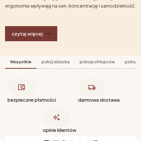
ergonomia wpływają na sen, koncentrację i samodzielność.
czytaj więcej
Wszystkie
pokój dziecka
pokoje chłopców
pokoje 
bezpieczne płatności
darmowa dostawa
opinie klientów