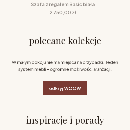
Szafa z regałem Basic biała
Cena
2 750,00 zł
polecane kolekcje
W małym pokoju nie ma miejsca na przypadki. Jeden
system mebli – ogromne możliwości aranżacji.
odkryj WOOW
inspiracje i porady