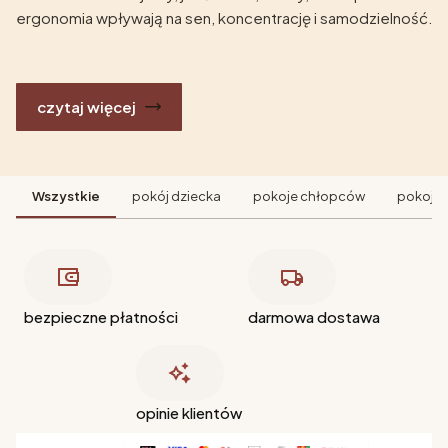
ergonomia wpływają na sen, koncentrację i samodzielność.
czytaj więcej
Wszystkie
pokój dziecka
pokoje chłopców
pokoje 
bezpieczne płatności
darmowa dostawa
opinie klientów