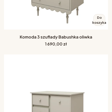
Do
koszyka
Komoda 3 szuflady Babushka oliwka
Cena
1 690,00 zł