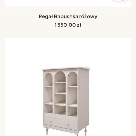
Regał Babushka różowy
Cena
1 550,00 zł