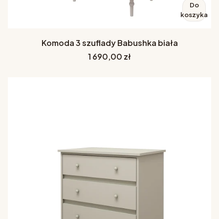
Do
koszyka
Komoda 3 szuflady Babushka biała
Cena
1 690,00 zł