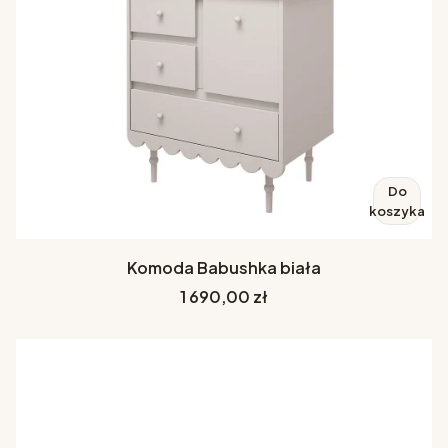
Do
koszyka
Komoda Babushka biała
Cena
1 690,00 zł