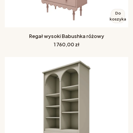
Do
koszyka
Regał wysoki Babushka różowy
Cena
1 760,00 zł