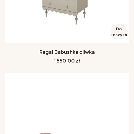
Do
koszyka
Regał Babushka oliwka
Cena
1 550,00 zł