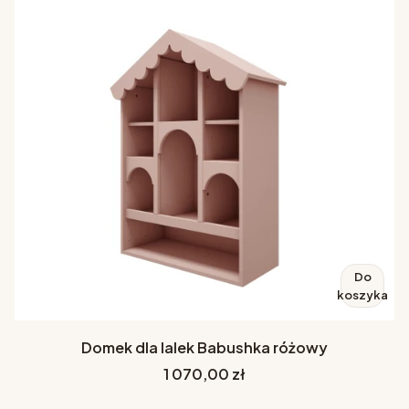
Do
koszyka
Domek dla lalek Babushka różowy
Cena
1 070,00 zł