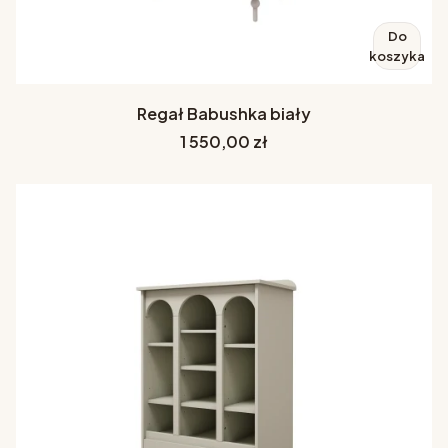
Do
koszyka
Regał Babushka biały
Cena
1 550,00 zł