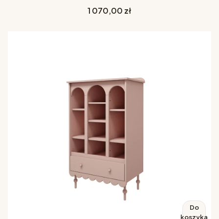
Cena
1 070,00 zł
Do
koszyka