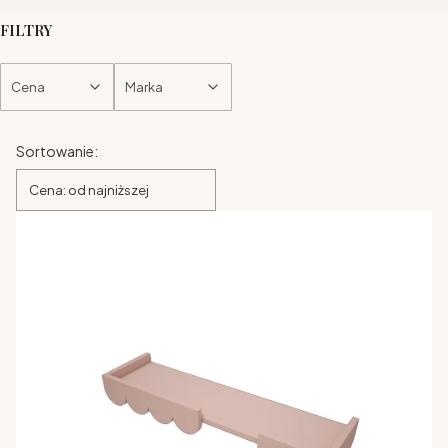
FILTRY
Cena
Marka
Koniec filtrów
Lista produktów
Sortowanie:
Cena: od najniższej