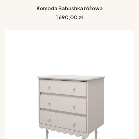
Komoda Babushka różowa
Cena
1 690,00 zł