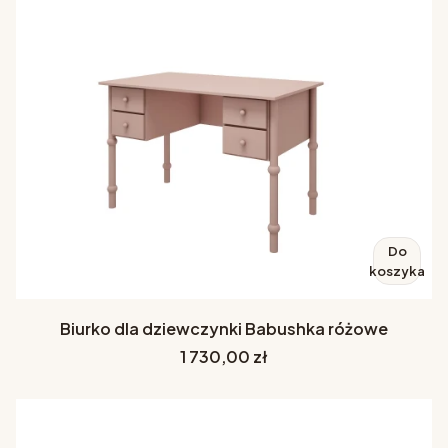
Do
koszyka
Biurko dla dziewczynki Babushka różowe
Cena
1 730,00 zł