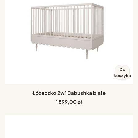
Do
koszyka
Łóżeczko 2w1 Babushka białe
Cena
1 899,00 zł