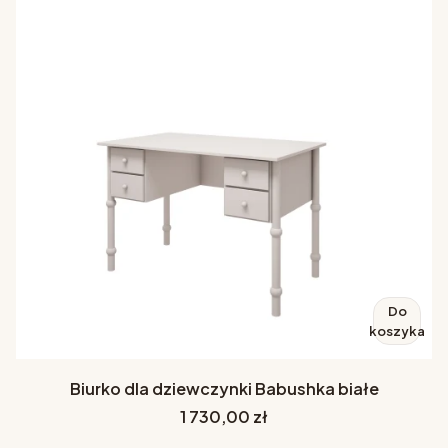
Do
koszyka
Biurko dla dziewczynki Babushka białe
Cena
1 730,00 zł