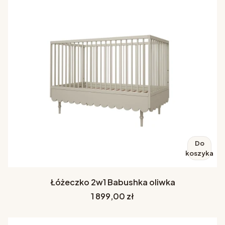
Do
koszyka
Łóżeczko 2w1 Babushka oliwka
Cena
1 899,00 zł