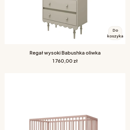
Do
koszyka
Regał wysoki Babushka oliwka
Cena
1 760,00 zł