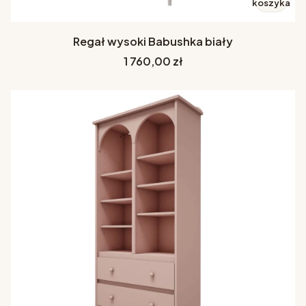
koszyka
Regał wysoki Babushka biały
Cena
1 760,00 zł