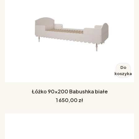
Do
koszyka
Łóżko 90x200 Babushka białe
Cena
1 650,00 zł