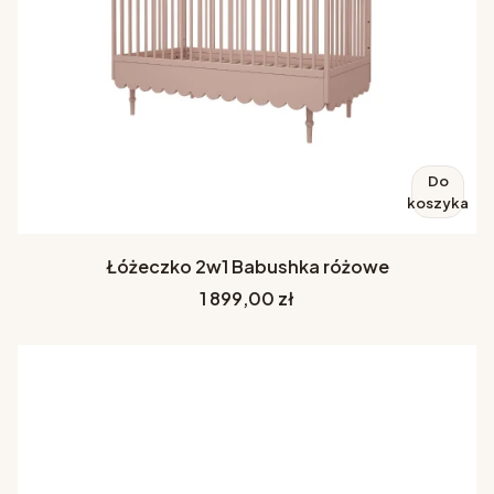
Do
koszyka
Łóżeczko 2w1 Babushka różowe
Cena
1 899,00 zł