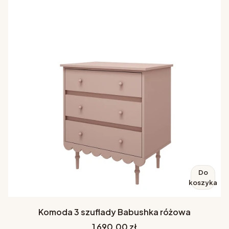
Do
koszyka
Komoda 3 szuflady Babushka różowa
Cena
1 690,00 zł