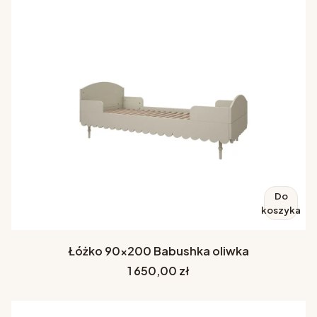
Do
koszyka
Łóżko 90x200 Babushka oliwka
Cena
1 650,00 zł