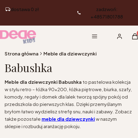
dostawa 0 zł
zadzwoń:
+48571801788
Pr
Menu
Zaloguj si
K
Strona główna
Meble dla dziewczynki
Babushka
Meble dla dziewczynki Babushka
to pastelowa kolekcja
w stylu retro – łóżka 90x200, łóżka piętrowe, biurka, szafy,
komody, regały i domek dla lalek tworzą spójny pokój od
przedszkola do pierwszych klas. Dzięki przemyślanym
bryłom łatwo wydzielisz strefę snu, nauki i zabawy. Zobacz
także pozostałe
meble dla dziewczynki
w naszym
sklepie i rozbuduj aranżację pokoju.