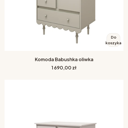
Do
koszyka
Komoda Babushka oliwka
Cena
1 690,00 zł