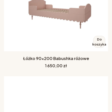
Do
koszyka
Łóżko 90x200 Babushka różowe
Cena
1 650,00 zł