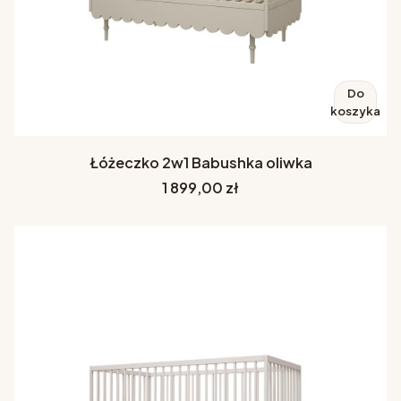
Do
koszyka
Łóżeczko 2w1 Babushka oliwka
Cena
1 899,00 zł