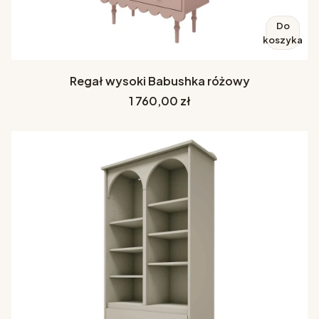
Do
koszyka
Regał wysoki Babushka różowy
Cena
1 760,00 zł