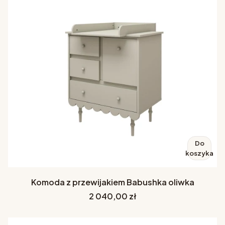
Do
koszyka
Komoda z przewijakiem Babushka oliwka
Cena
2 040,00 zł