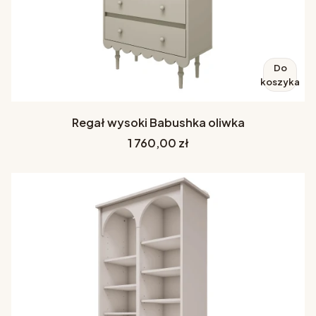
Do
koszyka
Regał wysoki Babushka oliwka
Cena
1 760,00 zł