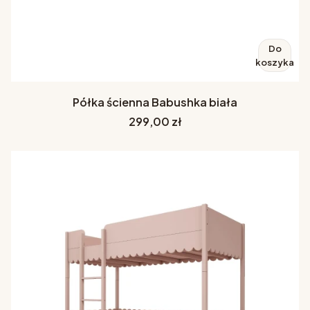
Do
koszyka
Półka ścienna Babushka biała
Cena
299,00 zł