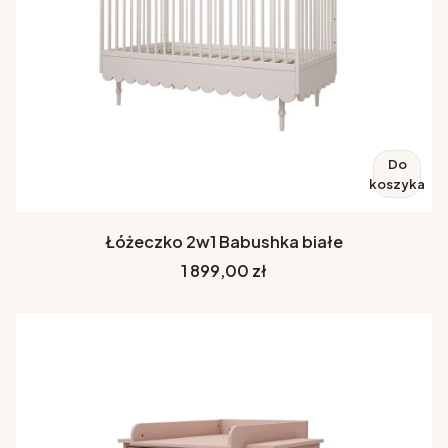
Do
koszyka
Łóżeczko 2w1 Babushka białe
Cena
1 899,00 zł