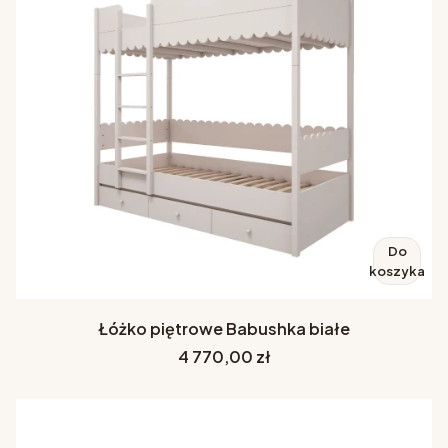
Do
koszyka
Łóżko piętrowe Babushka białe
Cena
4 770,00 zł