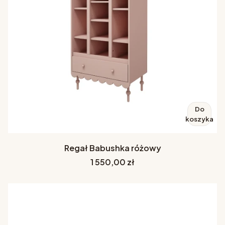
Do
koszyka
Regał Babushka różowy
Cena
1 550,00 zł