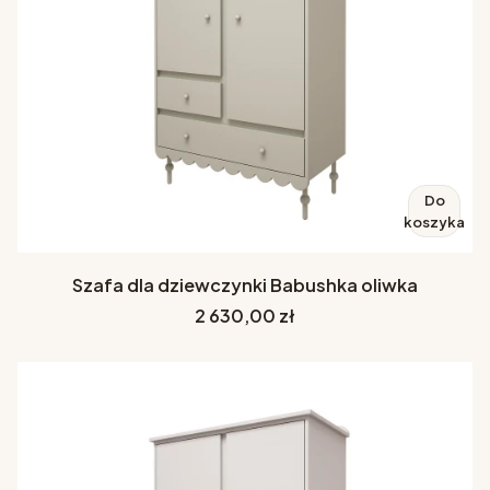
Do
koszyka
Szafa dla dziewczynki Babushka oliwka
Cena
2 630,00 zł