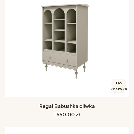
Do
koszyka
Regał Babushka oliwka
Cena
1 550,00 zł