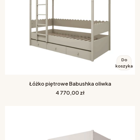
Do
koszyka
Łóżko piętrowe Babushka oliwka
Cena
4 770,00 zł