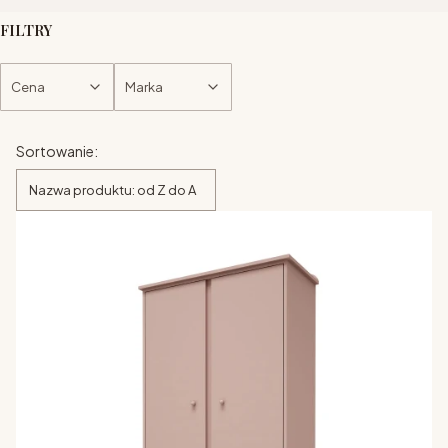
FILTRY
Cena
Marka
Koniec filtrów
Lista produktów
Sortowanie:
Nazwa produktu: od Z do A