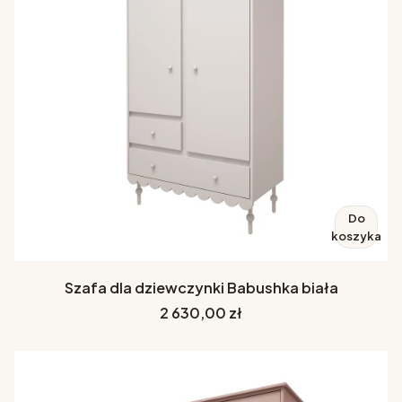
Do
koszyka
Szafa dla dziewczynki Babushka biała
Cena
2 630,00 zł