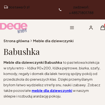
dostawa 0 zł
zadzwoń:
+48571801788
Pr
Menu
Zaloguj si
K
Strona główna
Meble dla dziewczynki
Babushka
Meble dla dziewczynki Babushka
to pastelowa kolekcja
w stylu retro – łóżka 90x200, łóżka piętrowe, biurka, szafy,
komody, regały i domek dla lalek tworzą spójny pokój od
przedszkola do pierwszych klas. Dzięki przemyślanym
bryłom łatwo wydzielisz strefę snu, nauki i zabawy. Zobacz
także pozostałe
meble dla dziewczynki
w naszym
sklepie i rozbuduj aranżację pokoju.