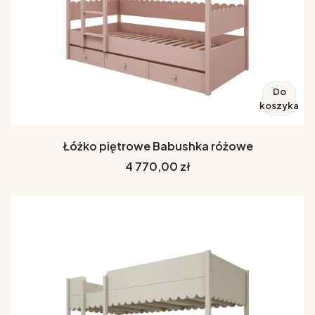
Do
koszyka
Łóżko piętrowe Babushka różowe
Cena
4 770,00 zł