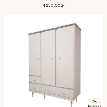
Cena
4 250,00 zł
Do
koszyka