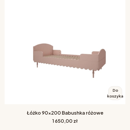
Do
koszyka
Łóżko 90x200 Babushka różowe
Cena
1 650,00 zł