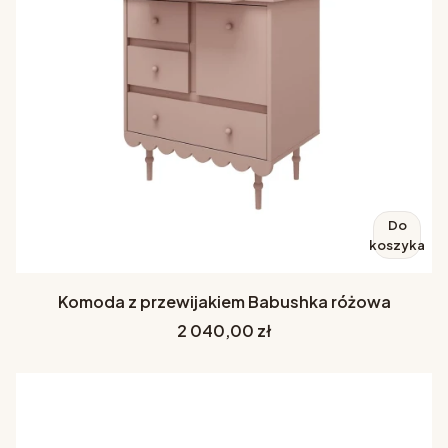
Do
koszyka
Komoda z przewijakiem Babushka różowa
Cena
2 040,00 zł