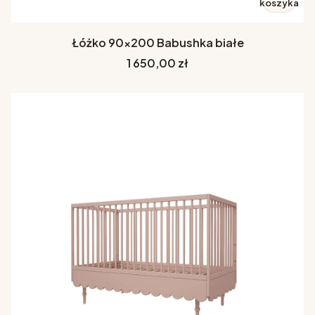
koszyka
Łóżko 90x200 Babushka białe
Cena
1 650,00 zł