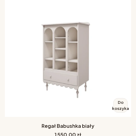
Do
koszyka
Regał Babushka biały
Cena
1 550,00 zł