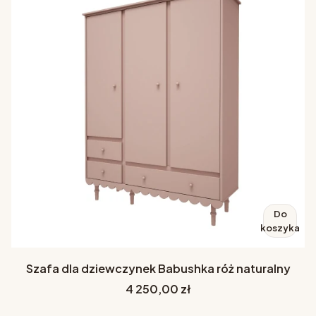
Do
koszyka
Szafa dla dziewczynek Babushka róż naturalny
Cena
4 250,00 zł