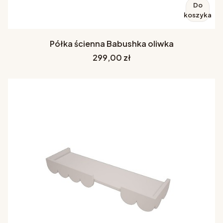
Do
koszyka
Półka ścienna Babushka oliwka
Cena
299,00 zł