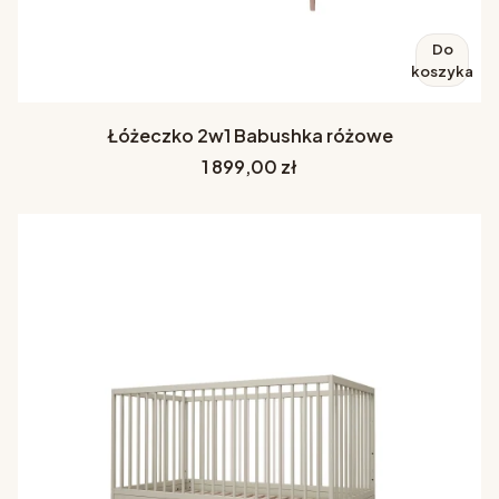
Do
koszyka
Łóżeczko 2w1 Babushka różowe
Cena
1 899,00 zł