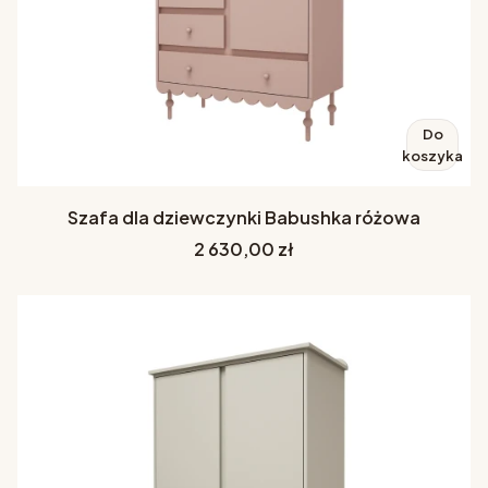
Do
koszyka
Szafa dla dziewczynki Babushka różowa
Cena
2 630,00 zł