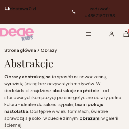
dostawa 0 zł
zadzwoń:
+48571801788
Pr
Menu
Zaloguj si
K
Strona główna
Obrazy
Abstrakcje
Obrazy abstrakcyjne
to sposób na nowoczesną,
wyrazistą ścianę bez oczywistych motywów. W
dedekids.pl znajdziesz
abstrakcje na płótnie
– od
stonowanych kompozycji po energetyczne obrazy pełne
koloru – idealne do salonu, sypialni, biura i
pokoju
nastolatka
. Dostępne w wielu formatach, świetnie
sprawdzą się solo i w duecie z innymi
obrazami
w galerii
ściennej.