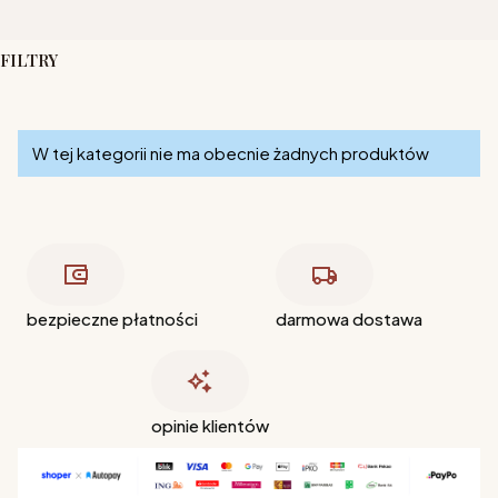
FILTRY
Koniec filtrów
Lista produktów
W tej kategorii nie ma obecnie żadnych produktów
bezpieczne płatności
darmowa dostawa
opinie klientów