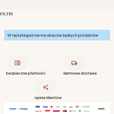
FILTRY
Koniec filtrów
Lista produktów
W tej kategorii nie ma obecnie żadnych produktów
bezpieczne płatności
darmowa dostawa
opinie klientów