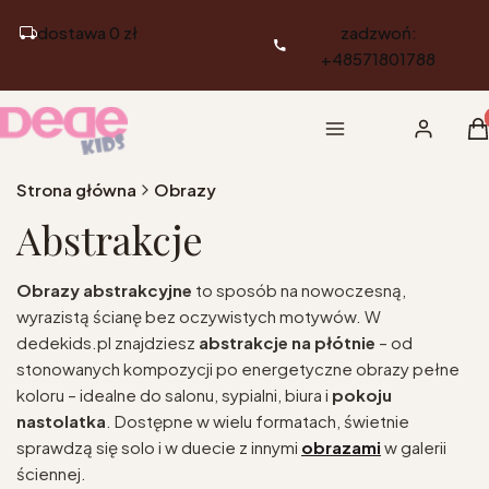
dostawa 0 zł
zadzwoń:
+48571801788
Pr
Menu
Zaloguj si
K
Strona główna
Obrazy
Abstrakcje
Obrazy abstrakcyjne
to sposób na nowoczesną,
wyrazistą ścianę bez oczywistych motywów. W
dedekids.pl znajdziesz
abstrakcje na płótnie
– od
stonowanych kompozycji po energetyczne obrazy pełne
koloru – idealne do salonu, sypialni, biura i
pokoju
nastolatka
. Dostępne w wielu formatach, świetnie
sprawdzą się solo i w duecie z innymi
obrazami
w galerii
ściennej.