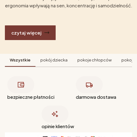
ergonomia wpływają na sen, koncentrację i samodzielność.
czytaj więcej
Wszystkie
pokój dziecka
pokoje chłopców
pokoje 
bezpieczne płatności
darmowa dostawa
opinie klientów