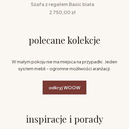
Szafa z regałem Basic biała
Cena
2 750,00 zł
polecane kolekcje
W małym pokoju nie ma miejsca na przypadki. Jeden
system mebli – ogromne możliwości aranżacji.
odkryj WOOW
inspiracje i porady