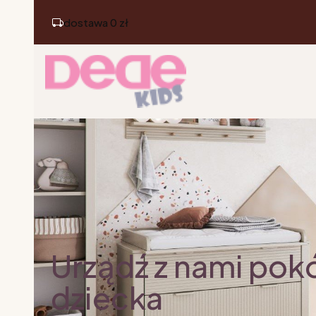
dostawa 0 zł
Urządź z nami pok
dziecka