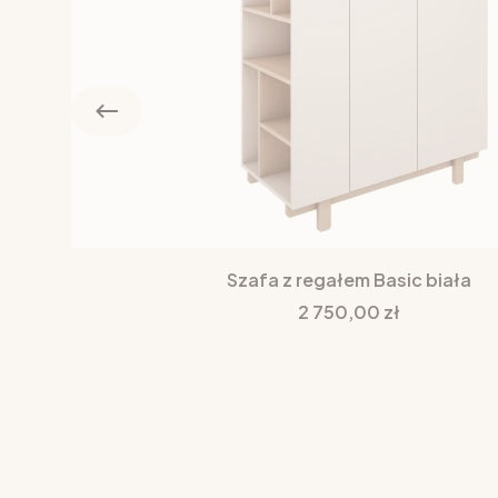
Szafa z regałem Basic biała
Cena
2 750,00 zł