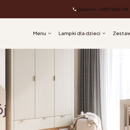
zadzwoń: +48571801788
Menu
Lampki dla dzieci
Zestaw
ój