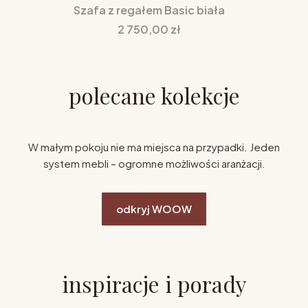
Szafa z regałem Basic biała
Cena
2 750,00 zł
polecane kolekcje
W małym pokoju nie ma miejsca na przypadki. Jeden
system mebli – ogromne możliwości aranżacji.
odkryj WOOW
inspiracje i porady