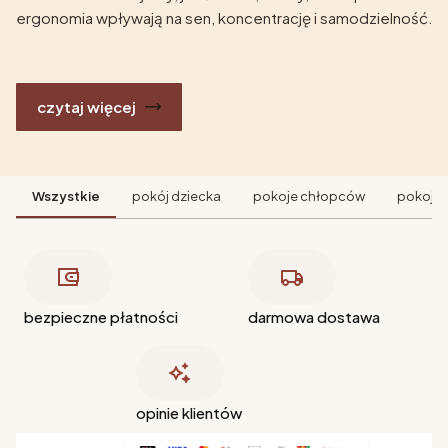
ergonomia wpływają na sen, koncentrację i samodzielność.
czytaj więcej
Wszystkie
pokój dziecka
pokoje chłopców
pokoje 
bezpieczne płatności
darmowa dostawa
opinie klientów